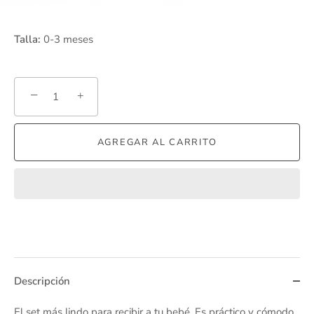
Talla:
0-3 meses
−
+
AGREGAR AL CARRITO
Descripción
El set más lindo para recibir a tu bebé. Es práctico y cómodo